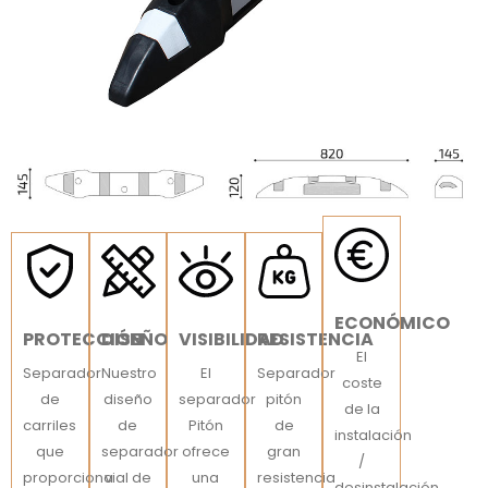
ECONÓMICO
PROTECCIÓN
DISEÑO
VISIBILIDAD
RESISTENCIA
El
Separador
Nuestro
El
Separador
coste
de
diseño
separador
pitón
de la
carriles
de
Pitón
de
instalación
que
separador
ofrece
gran
/
proporciona
vial de
una
resistencia
desinstalación