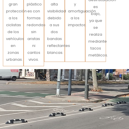
gran
plástico
alta
y
es
protección
es con
visibilidad
amortiguación
bajo,
a los
formas
debido
a los
ya que
ciclistas
redondas
a sus
impactos.
se
de los
sin
dos
realiza
vehículos
aristas
bandas
mediante
en
ni
reflectantes
tacos
zonas
cantos
blancas.
metálicos.
urbanas.
vivos.